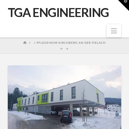
T
t
TGA ENGINEERING
W
Nav
HOME
PFLEGEHEIM KIRCHBERG AN DER PIELACH