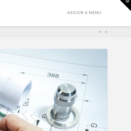
T
t
W
ASSIGN A MENU