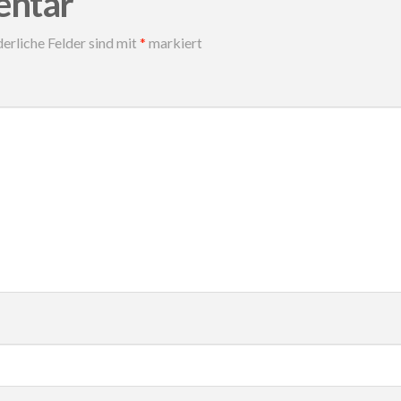
entar
erliche Felder sind mit
*
markiert