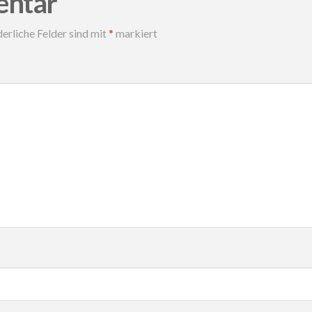
entar
erliche Felder sind mit
*
markiert