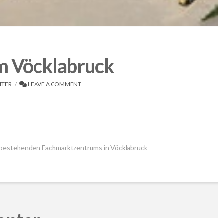
 Vöcklabruck
NTER
LEAVE A COMMENT
 bestehenden Fachmarktzentrums in Vöcklabruck