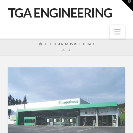
T
t
TGA ENGINEERING
W
Nav
HOME
LAGERHAUS REICHENAU