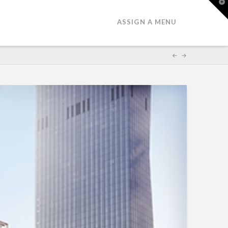
T
t
W
ASSIGN A MENU