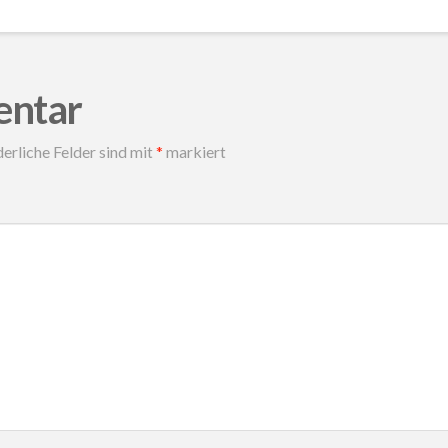
entar
erliche Felder sind mit
*
markiert