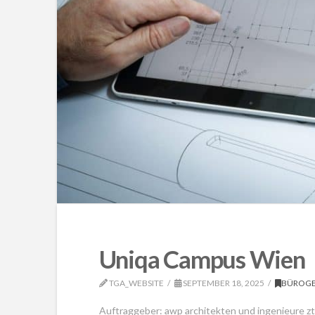
Uniqa Campus Wien
TGA_WEBSITE
SEPTEMBER 18, 2025
BÜROG
Auftraggeber: awp architekten und ingenieure 