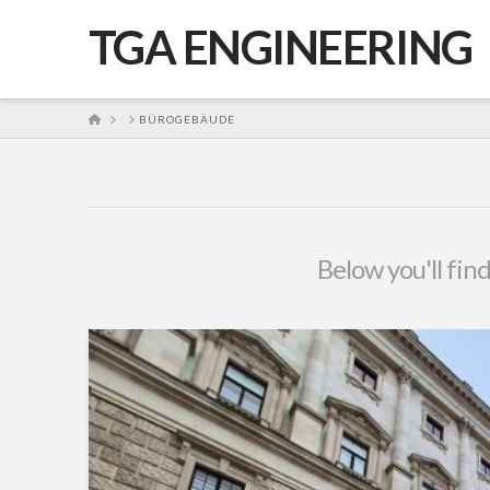
TGA ENGINEERING
HOME
BÜROGEBÄUDE
Below you'll find