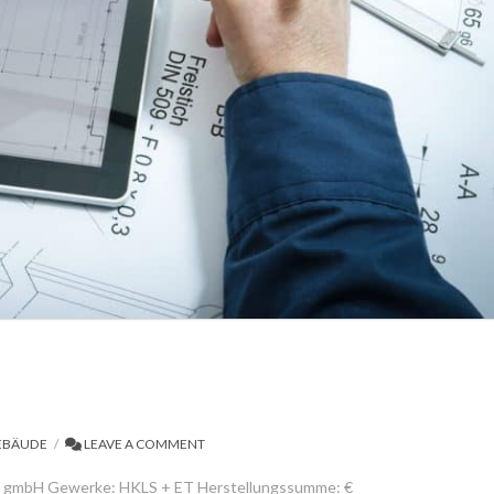
EBÄUDE
LEAVE A COMMENT
zt gmbH Gewerke: HKLS + ET Herstellungssumme: €