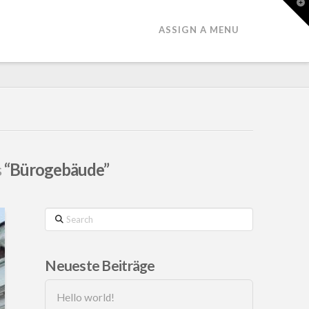
T
t
W
ASSIGN A MENU
s
“Bürogebäude”
Search
Neueste Beiträge
Hello world!