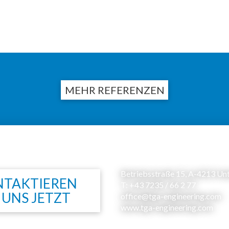
MEHR REFERENZEN
Betriebsstraße 15, A-4213 Un
TAKTIEREN
T: +43 7235 / 66 2 77
E UNS JETZT
office@tga-engineering.com
www.tga-engineering.com