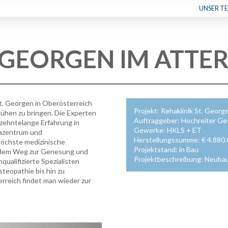
UNSER T
. GEORGEN IM ATTE
. Georgen in Oberösterreich
Projekt: Rehaklinik St. Georg
ühen zu bringen. Die Experten
Auftraggeber: Hochreiter G
zehntelange Erfahrung in
Gewerke: HKLS + ET
hazentrum und
Herstellungssumme: € 4.880
öchste medizinische
Projektstand: in Bau
 dem Weg zur Genesung und
Projektbeschreibung: Neubau 
ualifizierte Spezialisten
teopathie bis hin zu
reich findet man wieder zur